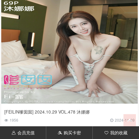
[FEILIN嗲囡囡] 2024.10.29 VOL.478 沐娜娜
1956
2024-11-09
会员充值
购买卡密
我的收藏
󦃱
󦇱
󦆁