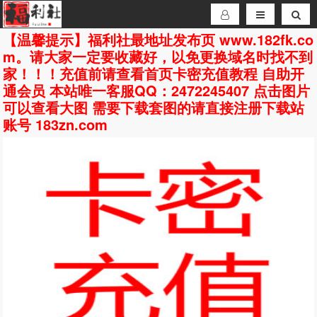
【温馨提示】福利社最地址发布页 www.182fk.co
m。请大家一定要收藏好，以免更换域名时找不到
家！！！充值前请查看首页卡密充值教程 自助开
通会员 本站唯一客服QQ：2472245407 点击图片
可以查看大图 需要下载套图的请直接注册下载站
账号 183zn.com