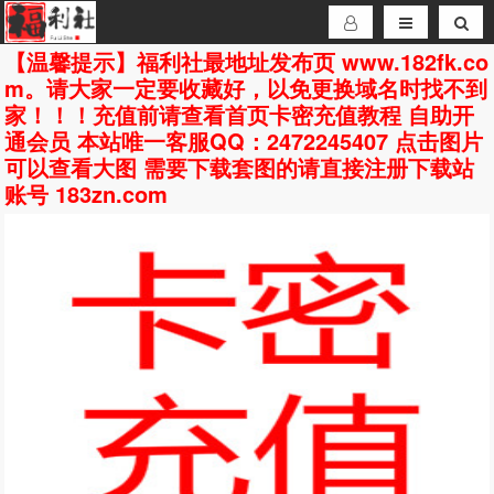
【温馨提示】福利社最地址发布页 www.182fk.co
m。请大家一定要收藏好，以免更换域名时找不到
家！！！充值前请查看首页卡密充值教程 自助开
通会员 本站唯一客服QQ：2472245407 点击图片
可以查看大图 需要下载套图的请直接注册下载站
账号 183zn.com