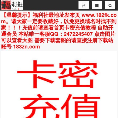
【温馨提示】福利社最地址发布页 www.182fk.co
m。请大家一定要收藏好，以免更换域名时找不到
家！！！充值前请查看首页卡密充值教程 自助开
通会员 本站唯一客服QQ：2472245407 点击图片
可以查看大图 需要下载套图的请直接注册下载站
账号 183zn.com