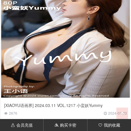
[XIAOYU语画界] 2024.03.11 VOL.1217 小蛮妖Yummy
2676
2024-03-23
会员充值
购买卡密
我的收藏
󦃱
󦇱
󦆁