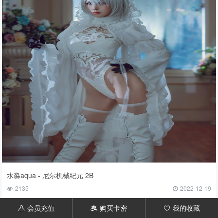
水淼aqua - 尼尔机械纪元 2B
2135
2022-12-19
会员充值
购买卡密
我的收藏
󦃱
󦇱
󦆁