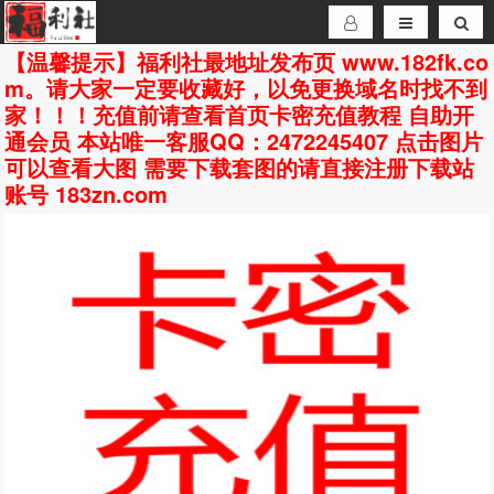
【温馨提示】福利社最地址发布页 www.182fk.co
m。请大家一定要收藏好，以免更换域名时找不到
家！！！充值前请查看首页卡密充值教程 自助开
通会员 本站唯一客服QQ：2472245407 点击图片
可以查看大图 需要下载套图的请直接注册下载站
账号 183zn.com