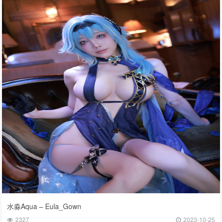
水淼Aqua – Eula_Gown
2327
2023-10-25