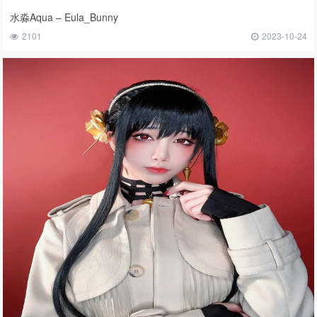
水淼Aqua – Eula_Bunny
2101
2023-10-24