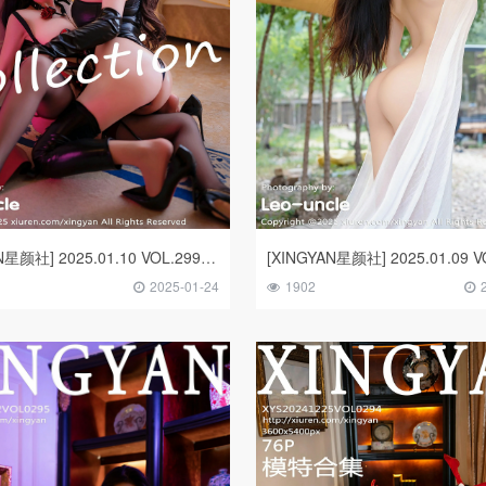
[XINGYAN星颜社] 2025.01.10 VOL.299 潘思沁 温心怡 模特合集
2025-01-24
1902