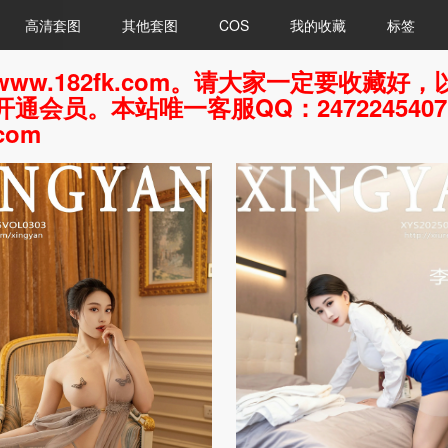
高清套图
其他套图
COS
我的收藏
标签
ww.182fk.com。请大家一定要收藏
通会员。本站唯一客服QQ：247224540
com