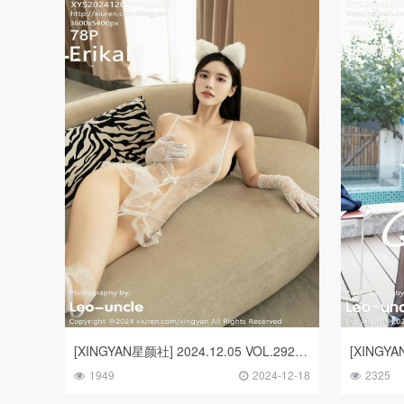
[XINGYAN星颜社] 2024.12.05 VOL.292 Erikaki
1949
2024-12-18
2325