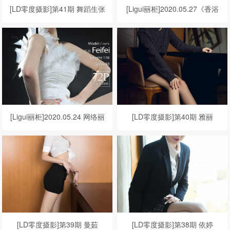
[LD零度摄影]第41期 舞蹈生张
[Ligui丽柜]2020.05.27《香浴
晓
名莲》潘潘
[Ligui丽柜]2020.05.24 网络丽
[LD零度摄影]第40期 雅丽
人 Model 菲菲
[LD零度摄影]第39期 曼茹
[LD零度摄影]第38期 依婷