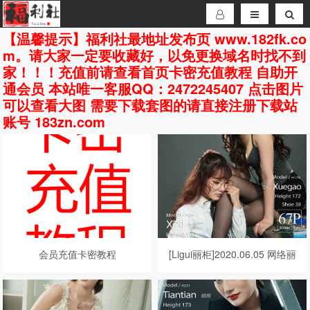
【温馨提示】福利社最地址发布页 www.182fk.co
m。请大家一定要收藏好，以免更换域名时找不到
家！！！充值前请查看首页卡密充值教程 自助开
通会员 本站唯一客服QQ：2472245407 点击图片
可以查看大图 需要下载套图的请直接注册下载站
账号 183zn.com
会员充值卡密教程
[Ligui丽柜]2020.06.05 网络丽
人 Model 雪糕&汐汐