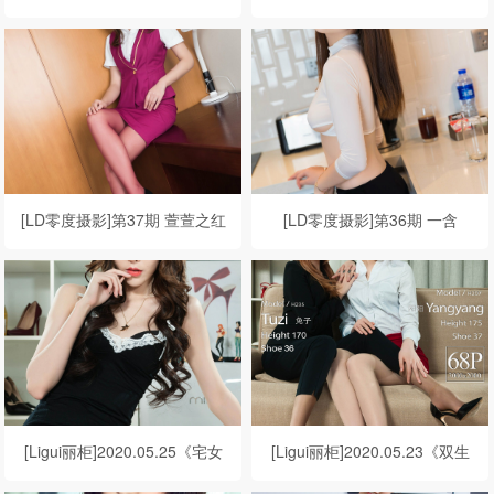
[LD零度摄影]第37期 萱萱之红
[LD零度摄影]第36期 一含
丝诱惑
[Ligui丽柜]2020.05.25《宅女
[Ligui丽柜]2020.05.23《双生
情柔》兔子
花》の调教闺蜜 兔子&阳阳