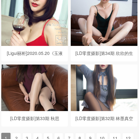
[Ligui丽柜]2020.05.20《玉液
[LD零度摄影]第34期 欣欣的生
浸销魂》雪糕
日蛋糕
[LD零度摄影]第33期 秋思
[LD零度摄影]第32期 林墨真空
制服
1
2
3
4
5
6
7
8
9
10
11
12