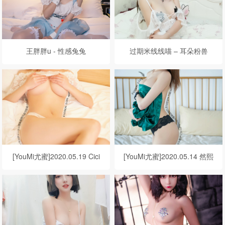
王胖胖u - 性感兔兔
过期米线线喵 – 耳朵粉兽
[YouMi尤蜜]2020.05.19 Cici
[YouMi尤蜜]2020.05.14 然熙
裸色悸动
开春之约