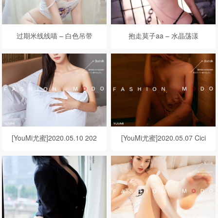
过期米线线喵 – 白色吊带
抱走莫子aa – 水晶荡漾
[YouMi尤蜜]2020.05.10 202
[YouMi尤蜜]2020.05.07 Cici
0.05.12 白子嫣 绝对の爱
睡衣派对