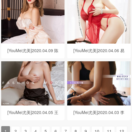
[YouMei尤美]2020.04.09 陈
[YouMei尤美]2020.04.06 易
宇曦《欲望之夜》
阳《占有欲》
[YouMei尤美]2020.04.05 王
[YouMei尤美]2020.04.03 李
雨纯《开春之约》
多多&陈宇曦 被调教&训练生
1
2
3
4
5
6
7
8
9
10
11
12