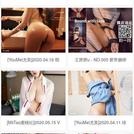
圆圆 释放欲望
小青 裸色沉醉
[YouMei尤美]2020.04.16 萌
王胖胖u - NO.005 胶带捆绑
汉药baby 燥热芭比
[MiiTao蜜桃社]2020.05.15 V
[YouMei尤美]2020.04.11 绯
OL.141 默默Momo
月樱-Cherry《授受可亲》