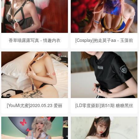
香草喵露露写真 - 情趣内衣
[Cosplay]抱走莫子aa - 玉藻前
[YouMi尤蜜]2020.05.23 爱丽
[LD零度摄影]第51期 糖糖黑丝
莎 易爱体