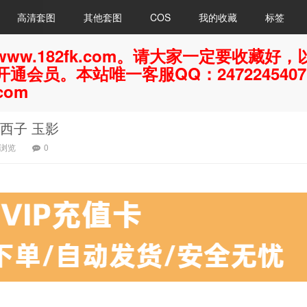
高清套图
其他套图
COS
我的收藏
标签
ww.182fk.com。请大家一定要收藏
通会员。本站唯一客服QQ：247224540
com
47 西子 玉影
4浏览
0